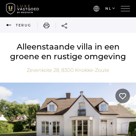
NL
AFDRUKKEN
TERUG
Alleenstaande villa in een
groene en rustige omgeving
Zevenkote 28,
8300
Knokke-Zoute