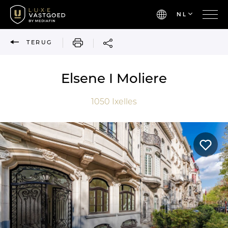
NL
AFDRUKKEN
TERUG
Elsene I Moliere
1050
Ixelles