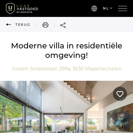
NL
AFDRUKKEN
TERUG
Moderne villa in residentiële
omgeving!
Joseph Smeetslaan 299a,
3630
Maasmechelen