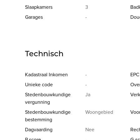
Slaapkamers
3
Bad
Garages
-
Dou
Technisch
Kadastraal Inkomen
-
EPC
Unieke code
-
Ove
Stedenbouwkundige
Ja
Verk
vergunning
Stedenbouwkundige
Woongebied
Voo
bestemming
Dagvaarding
Nee
Rech
P-score
-
G-sc