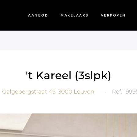
AANBOD
MAKELAARS
VERKOPEN
't Kareel (3slpk)
Galgebergstraat 45,
3000
Leuven
—
Ref.
1999