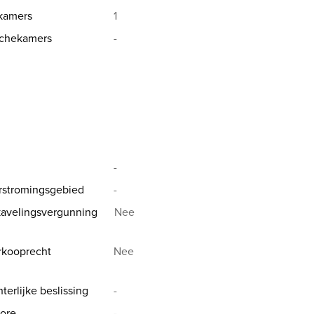
kamers
1
chekamers
-
-
rstromingsgebied
-
avelingsvergunning
Nee
rkooprecht
Nee
terlijke beslissing
-
ore
-