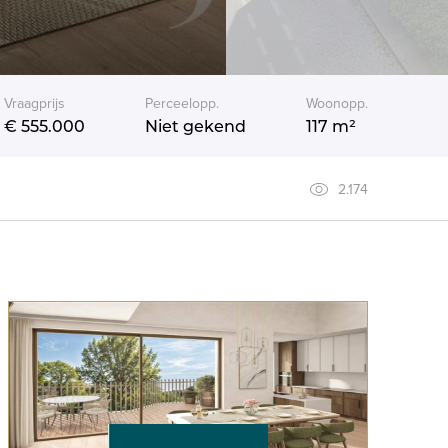
Vraagprijs
Perceelopp.
Woonopp.
€ 555.000
Niet gekend
117 m²
2.174