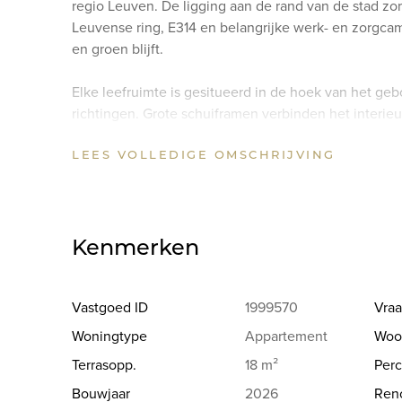
regio Leuven. De ligging aan de rand van de stad zo
Leuvense ring, E314 en belangrijke werk- en zorgca
en groen blijft.
Elke leefruimte is gesitueerd in de hoek van het g
richtingen. Grote schuiframen verbinden het interieur
uitkijken op de omliggende velden. Deze terrassen 
LEES VOLLEDIGE OMSCHRIJVING
functioneren als een volwaardige verlenging van de 
De interne organisatie laat toe om wonen, werken e
slaapkamers zijn comfortabel bemeten en de indelin
ingebouwde kasten. De afwerking gebeurt met hoogw
Kenmerken
Energiezuinige technieken en ondergronds parkere
discreet en comfortabel wil wonen nabij Leuven. Voo
gesprek over dit project, staan wij u graag ter beschi
Vastgoed ID
1999570
Vraa
Woningtype
Appartement
Woo
Terrasopp.
18 m²
Perc
Bouwjaar
2026
Reno