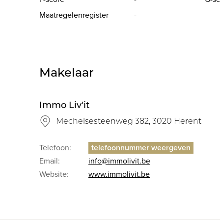
Maatregelenregister
-
Makelaar
Immo Liv'it
Mechelsesteenweg 382, 3020 Herent
Telefoon:
Email:
info@immolivit.be
Website:
www.immolivit.be