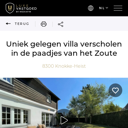
NL
AFDRUKKEN
TERUG
Uniek gelegen villa verscholen
in de paadjes van het Zoute
8300
Knokke-Heist