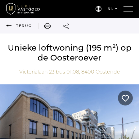
NL
AFDRUKKEN
TERUG
Unieke loftwoning (195 m²) op
de Oosteroever
Victorialaan 23 bus 01.08,
8400
Oostende