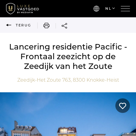
NL
AFDRUKKEN
TERUG
Lancering residentie Pacific -
Frontaal zeezicht op de
Zeedijk van het Zoute
Zeedijk-Het Zoute 763,
8300
Knokke-Heist