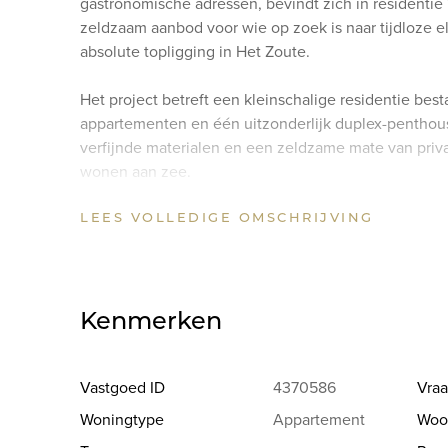
gastronomische adressen, bevindt zich in residentie 
zeldzaam aanbod voor wie op zoek is naar tijdloze 
absolute topligging in Het Zoute.
Het project betreft een kleinschalige residentie besta
appartementen en één uitzonderlijk duplex-penthouse
verfijnde materialen en een zeldzame mate van priv
wonen aan zee.
LEES VOLLEDIGE OMSCHRIJVING
Dit uitzonderlijke full floor appartement op de vier
beleving van ruimte en licht, dankzij de inname van
volledige verdieping die het inneemt. De elegante l
natuurlijk licht en sluit harmonieus aan op het aange
discretie en sereniteit kan genieten van de omgeving
Kenmerken
Het appartement beschikt verder over een afzonderl
met aansluitende bergruimte, twee volwaardige sla
Vastgoed ID
4370586
Vraa
combineert comfort, privacy en een bijzonder aange
Woningtype
Appartement
Woo
manier. Ondergronds geniet elk appartement van een 