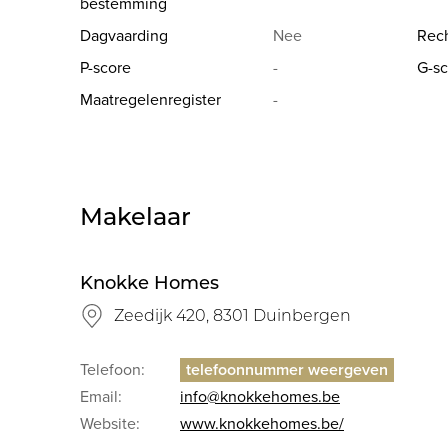
bestemming
Dagvaarding
Nee
Rech
P-score
-
G-sc
Maatregelenregister
-
Makelaar
Knokke Homes
Zeedijk 420, 8301 Duinbergen
Telefoon:
Email:
info@knokkehomes.be
Website:
www.knokkehomes.be/