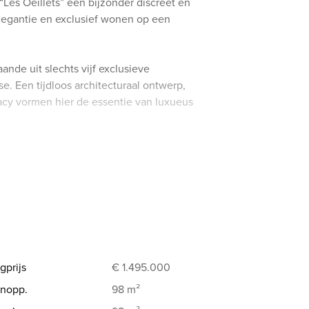
“Les Oeillets” een bijzonder discreet en
elegantie en exclusief wonen op een
ande uit slechts vijf exclusieve
. Een tijdloos architecturaal ontwerp,
acy vormen hier de essentie van luxueus
de verdieping van ca. 92 m² biedt een unieke
 de volledige breedte van het gebouw en de
eefruimte met grote raampartijen baadt in
name, zonnige terras, waar u in alle
 en het zijdelings zeezicht.
ijk gastentoilet, een open moderne keuken
apkamers en een badkamer. Het geheel
gprijs
€ 1.495.000
naam ruimtegevoel op een uiterst verfijnde
nopp.
98 m²
private berging, alsook de stalling van drie