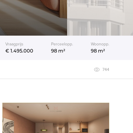
Vraagprijs
Perceelopp.
Woonopp.
€ 1.495.000
98 m²
98 m²
744