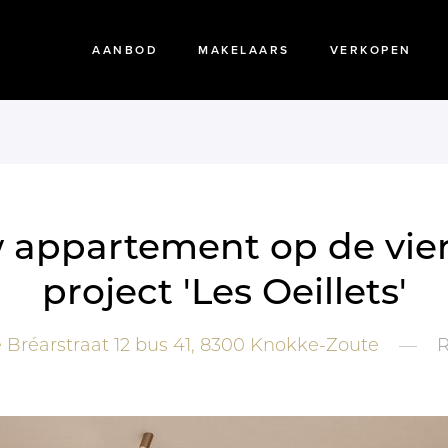
AANBOD
MAKELAARS
VERKOPEN
appartement op de vier
project 'Les Oeillets'
Bréarstraat 12 bus 41,
8300
Knokke-Zoute
—
R