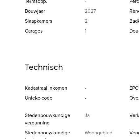
Terrasopp.
-
Perc
fietsen in de gemeenschappelijke fietsenberging op h
Bouwjaar
2027
Reno
Dankzij zorgvuldig samengestelde keuzebudgetten en
Slaapkamers
2
Bad
elke eigenaar bovendien de mogelijkheid om het ap
Garages
1
Dou
levensstijl te personaliseren.
Een absolute aanrader.
Info, plannen, lastenboeken en verkoop exclusief v
760 – info@knokkehomes.be
Technisch
Kadastraal Inkomen
-
EPC
Unieke code
-
Ove
Stedenbouwkundige
Ja
Verk
vergunning
Stedenbouwkundige
Woongebied
Voo