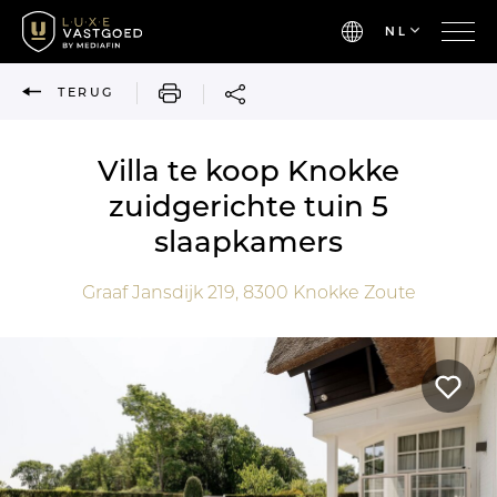
NL
AFDRUKKEN
TERUG
Villa te koop Knokke
zuidgerichte tuin 5
slaapkamers
Graaf Jansdijk 219,
8300
Knokke Zoute