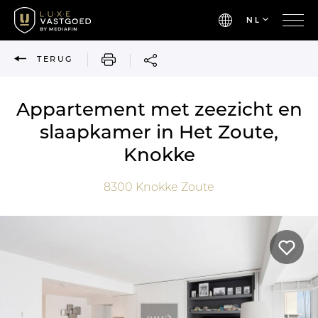
NL
AFDRUKKEN
TERUG
Appartement met zeezicht en
slaapkamer in Het Zoute,
Knokke
8300
Knokke Zoute