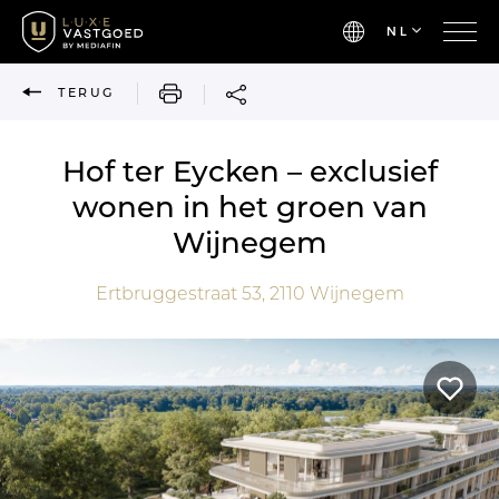
NL
AFDRUKKEN
TERUG
Hof ter Eycken – exclusief
wonen in het groen van
Wijnegem
Ertbruggestraat 53,
2110
Wijnegem