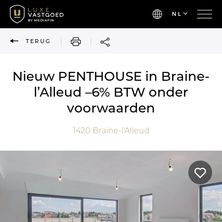
NL
AFDRUKKEN
TERUG
Nieuw PENTHOUSE in Braine-
l’Alleud –6% BTW onder
voorwaarden
1420
Braine-l'Alleud