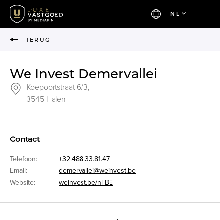
NL
TERUG
We Invest Demervallei
Koepoortstraat 6/3,
3545 Halen
Contact
Telefoon:
+32.488.33.81.47
Email:
demervallei@weinvest.be
Website:
weinvest.be/nl-BE