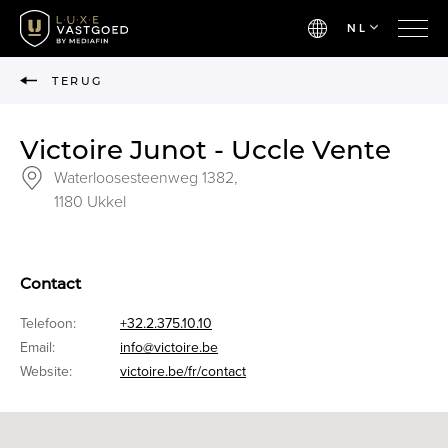
NL
TERUG
Victoire Junot - Uccle Vente
Waterloosesteenweg 1382,
1180 Ukkel
Contact
Telefoon:
+32.2.375.10.10
Email:
info@victoire.be
Website:
victoire.be/fr/contact