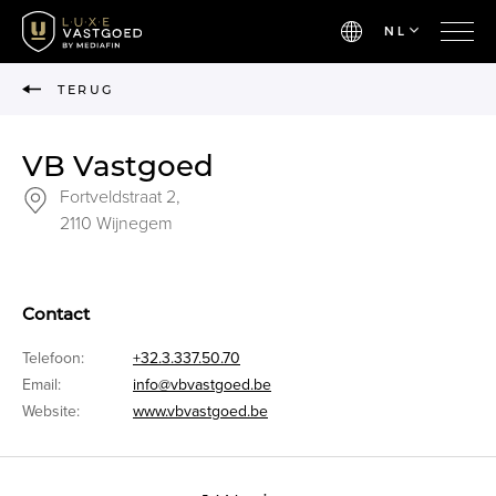
NL
TERUG
VB Vastgoed
Fortveldstraat 2,
2110 Wijnegem
Contact
Telefoon:
+32.3.337.50.70
Email:
info@vbvastgoed.be
Website:
www.vbvastgoed.be