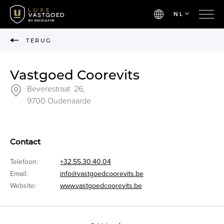
NL
TERUG
Vastgoed Coorevits
Beverestraat 26,
9700 Oudenaarde
Contact
Telefoon:
+32.55.30.40.04
Email:
info@vastgoedcoorevits.be
Website:
www.vastgoedcoorevits.be