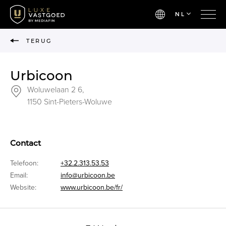
NL
TERUG
Urbicoon
Woluwelaan 2 6,
1150 Sint-Pieters-Woluwe
Contact
Telefoon:
+32.2.313.53.53
Email:
info@urbicoon.be
Website:
www.urbicoon.be/fr/