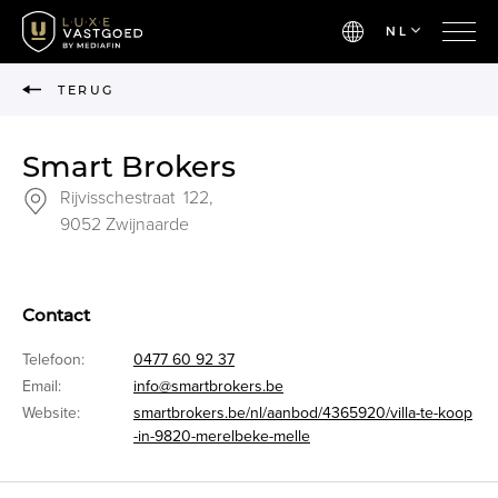
NL
TERUG
Smart Brokers
Rijvisschestraat 122,
9052 Zwijnaarde
Contact
Telefoon:
0477 60 92 37
Email:
info@smartbrokers.be
Website:
smartbrokers.be/nl/aanbod/4365920/villa-te-koop
-in-9820-merelbeke-melle