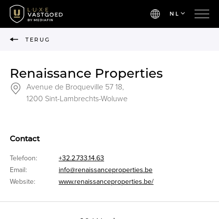
NL
TERUG
Renaissance Properties
Avenue de Broqueville 57 18,
1200 Sint-Lambrechts-Woluwe
Contact
Telefoon:
+32.2.733.14.63
Email:
info@renaissanceproperties.be
Website:
www.renaissanceproperties.be/