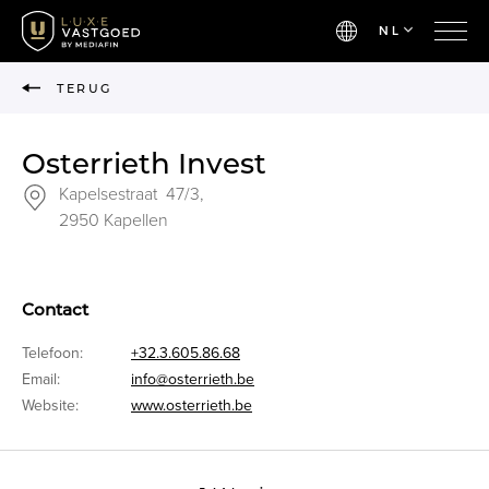
NL
TERUG
Osterrieth Invest
Kapelsestraat 47/3,
2950 Kapellen
Contact
Telefoon:
+32.3.605.86.68
Email:
info@osterrieth.be
Website:
www.osterrieth.be