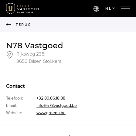
NL
TERUG
N78 Vastgoed
Rijksweg 235,
3650 Dilsen-Stokkem
Contact
Telefoon:
+32.89.86.18.88
Email:
info@n78vastgoed.be
Website:
www.groepn.be