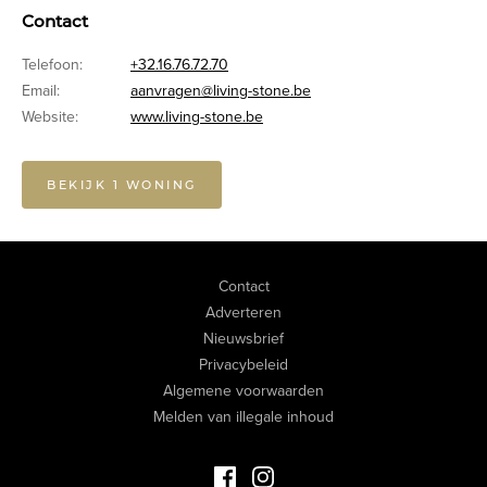
Contact
Telefoon:
+32.16.76.72.70
Email:
aanvragen@living-stone.be
Website:
www.living-stone.be
BEKIJK 1 WONING
Contact
Adverteren
Nieuwsbrief
Privacybeleid
Algemene voorwaarden
Melden van illegale inhoud
Facebook Luxevastgoed
Instagram Luxevastgoed