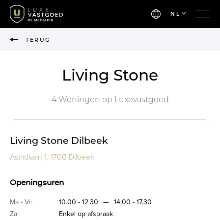
NL
TERUG
Living Stone
4 Woningen op Luxevastgoed
Living Stone Dilbeek
Astridlaan 1, 1700 Dilbeek
Openingsuren
Ma - Vr:
10.00 - 12.30
—
14.00 - 17.30
Za:
Enkel op afspraak