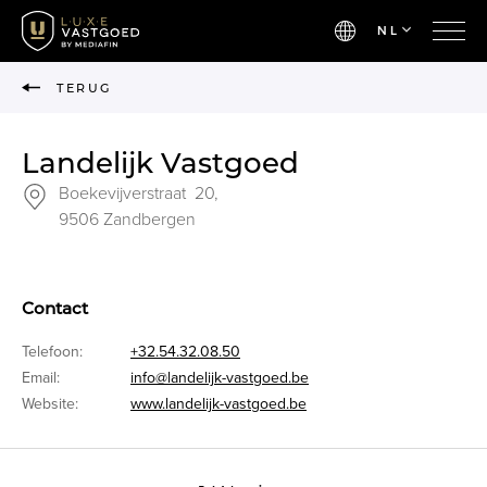
NL
TERUG
Landelijk Vastgoed
Boekevijverstraat 20,
9506 Zandbergen
Contact
Telefoon:
+32.54.32.08.50
Email:
info@landelijk-vastgoed.be
Website:
www.landelijk-vastgoed.be