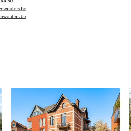
.44.50
enwouters.be
enwouters.be