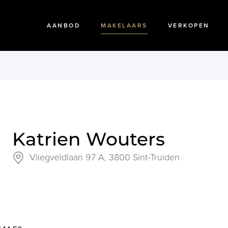
AANBOD
MAKELAARS
VERKOPEN
Katrien Wouters
Vliegveldlaan 97 A,
3800 Sint-Truiden