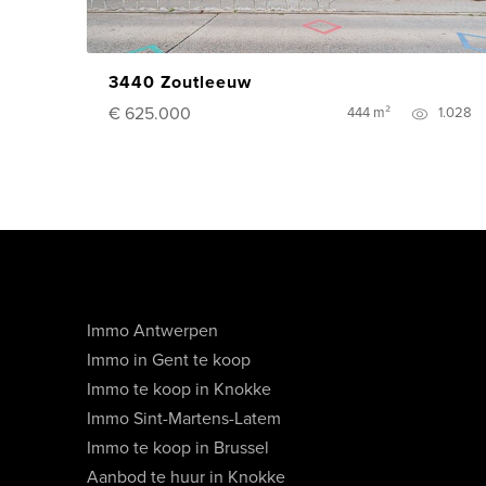
3440 Zoutleeuw
€ 625.000
444 m²
1.028
Immo Antwerpen
Immo in Gent te koop
Immo te koop in Knokke
Immo Sint-Martens-Latem
Immo te koop in Brussel
Aanbod te huur in Knokke