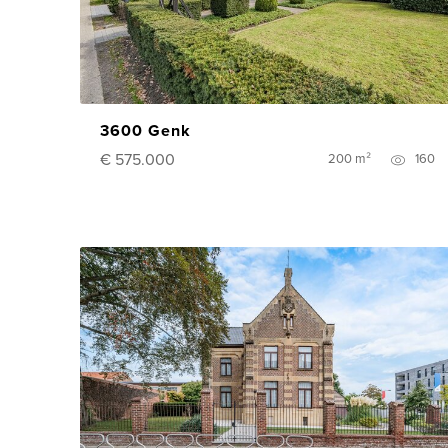
3600 Genk
€ 575.000
200 m²
160