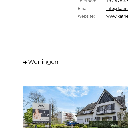
Telefoon:
+32.475.47
Email:
info@katri
Website:
www.katri
4 Woningen