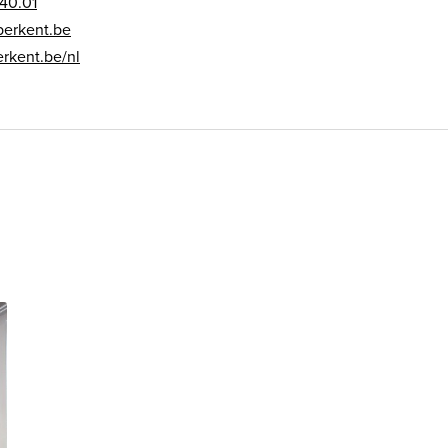
40.01
perkent.be
rkent.be/nl