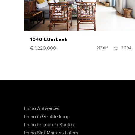
1040 Etterbeek
€ 1.220.000
213 m²
3.204
Immo Antwerpen
Immo in Gent te koop
Immo te koop in Knokke
Immo Sint-Martens-Latem