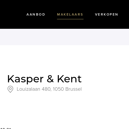
AANBOD
MAKELAARS
VERKOPEN
Kasper & Kent
Louizalaan 480,
1050 Brussel