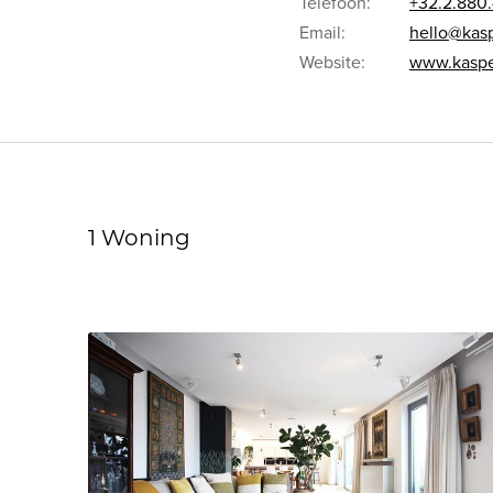
Telefoon:
+32.2.880.
Email:
hello@kas
Website:
www.kaspe
1 Woning