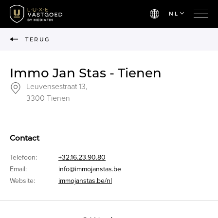
NL
TERUG
Immo Jan Stas - Tienen
Leuvensestraat 13,
3300 Tienen
Contact
Telefoon:
+32.16.23.90.80
Email:
info@immojanstas.be
Website:
immojanstas.be/nl