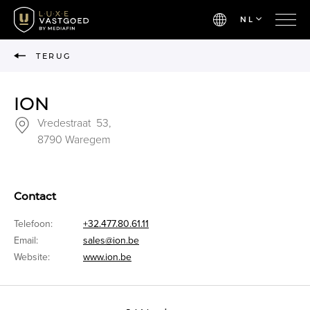
NL
TERUG
ION
Vredestraat 53,
8790 Waregem
Contact
Telefoon:
+32.477.80.61.11
Email:
sales@ion.be
Website:
www.ion.be