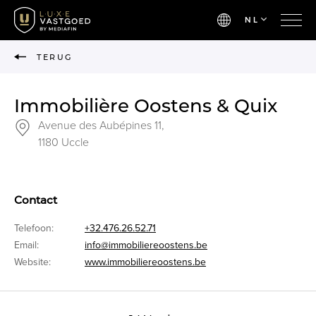
NL
TERUG
Immobilière Oostens & Quix
Avenue des Aubépines 11,
1180 Uccle
Contact
Telefoon:
+32.476.26.52.71
Email:
info@immobiliereoostens.be
Website:
www.immobiliereoostens.be