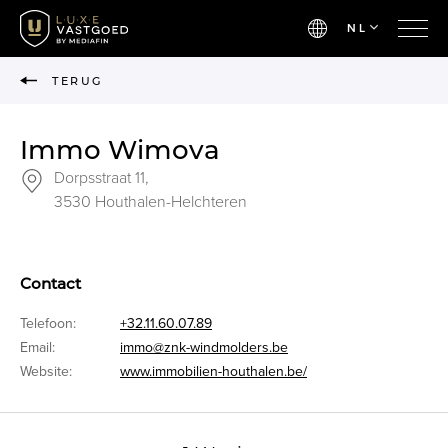
NL
TERUG
Immo Wimova
Dorpsstraat 11,
3530 Houthalen-Helchteren
Contact
Telefoon:
+32.11.60.07.89
Email:
immo@znk-windmolders.be
Website:
www.immobilien-houthalen.be/