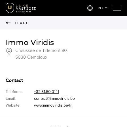
NL
TERUG
Immo Viridis
Chaussée de Tirlemont 90,
5030 Gembloux
Contact
Telefoon:
+32.81.60.01.11
Email:
contact@immoviridis.be
Website:
www.immoviridis.be/fr