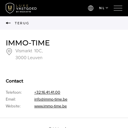
NL
TERUG
IMMO-TIME
Vismarkt 10C,
3000 Leuven
Contact
Telefoon:
+32.16.41.41.00
Email:
info@immo-time.be
Website:
www.immo-time.be