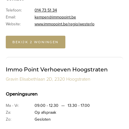
Telefoon:
014 73 51 34
Email:
kempen@immopoint.be
Website:
www.immopoint.be/regio/westerlo
BEKIJK 2 WONINGEN
Immo Point Verhoeven Hoogstraten
Gravin Elisabethlaan 2D, 2320 Hoogstraten
Openingsuren
Ma - Vr:
09.00 - 12.30
—
13.30 - 17.00
Za:
Op afspraak
Zo:
Gesloten