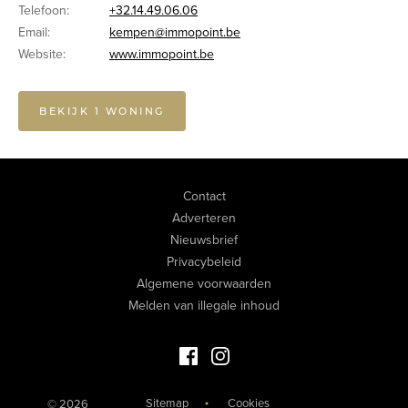
Telefoon:
+32.14.49.06.06
Email:
kempen@immopoint.be
Website:
www.immopoint.be
BEKIJK 1 WONING
Contact
Adverteren
Nieuwsbrief
Privacybeleid
Algemene voorwaarden
Melden van illegale inhoud
Facebook Luxevastgoed
Instagram Luxevastgoed
Sitemap
Cookies
© 2026