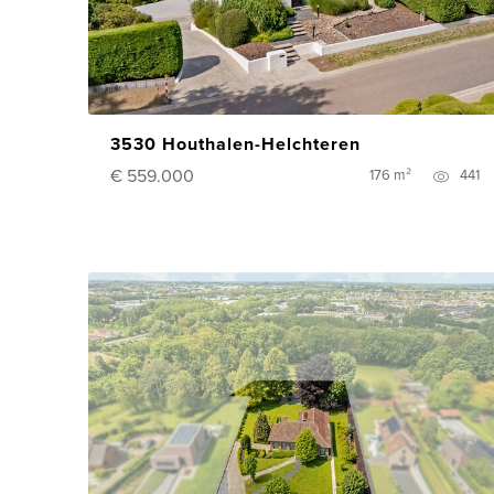
3530 Houthalen-Helchteren
€ 559.000
176 m²
441