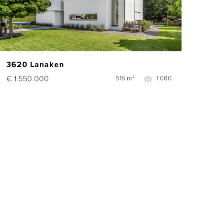
3620 Lanaken
€ 1.550.000
516 m²
1.080