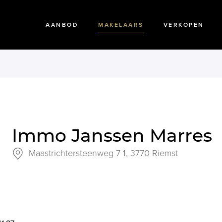
AANBOD
MAKELAARS
VERKOPEN
Immo Janssen Marres
Maastrichtersteenweg 7 1,
3770 Riemst