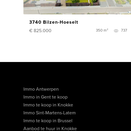
3740 Bilzen-Hoeselt
€ 825.000
350 m²
737
Immo Antwerpen
Immo in Gent te koop
Immo te koop in Knokke
Immo Sint-Martens-Latem
Immo te koop in Brussel
Aanbod te huur in Knokke