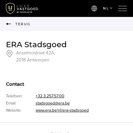
NL
TERUG
ERA Stadsgoed
Anselmostraat 42A,
2018 Antwerpen
Contact
Telefoon:
+32.3.257.57.00
Email:
stadsgoed@era.be
Website:
www.era.be/nl/era-stadsgoed