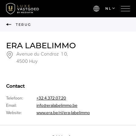
NL
TERUG
ERA LABELIMMO
Avenue du Condroz 1 0,
4500 Huy
Contact
Telefoon:
+32.4.372.07.20
Email:
info@eralabelimmo.be
Website:
www.era.be/nl/era-labelimmo