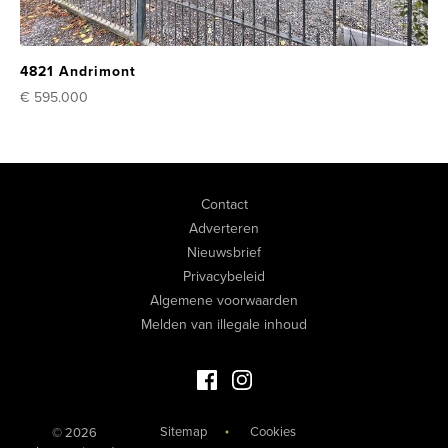
4821 Andrimont
€ 595.000
Contact
Adverteren
Nieuwsbrief
Privacybeleid
Algemene voorwaarden
Melden van illegale inhoud
Facebook Luxevastgoed
Instagram Luxevastgoed
Sitemap
Cookies
© 2026