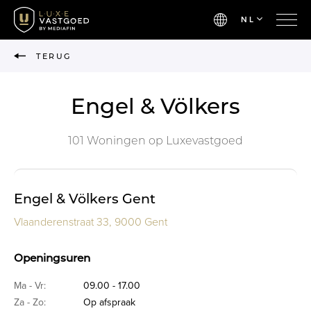
NL
TERUG
Engel & Völkers
101 Woningen op Luxevastgoed
Engel & Völkers Gent
Vlaanderenstraat 33, 9000 Gent
Openingsuren
Ma - Vr:
09.00 - 17.00
Za - Zo:
Op afspraak