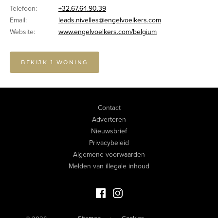
Telefoon:
+32.67.64.90.39
Email:
leads.nivelles@engelvoelkers.com
Website:
www.engelvoelkers.com/belgium
BEKIJK 1 WONING
Contact
Adverteren
Nieuwsbrief
Privacybeleid
Algemene voorwaarden
Melden van illegale inhoud
Facebook Luxevastgoed
Instagram Luxevastgoed