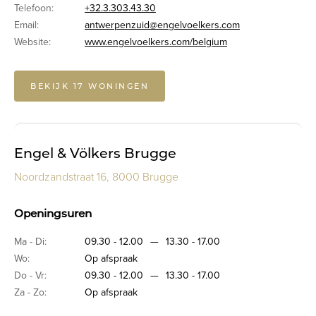
Telefoon:
+32.3.303.43.30
Email:
antwerpenzuid@engelvoelkers.com
Website:
www.engelvoelkers.com/belgium
BEKIJK 17 WONINGEN
Engel & Völkers Brugge
Noordzandstraat 16, 8000 Brugge
Openingsuren
Ma - Di:
09.30 - 12.00
—
13.30 - 17.00
Wo:
Op afspraak
Do - Vr:
09.30 - 12.00
—
13.30 - 17.00
Za - Zo:
Op afspraak