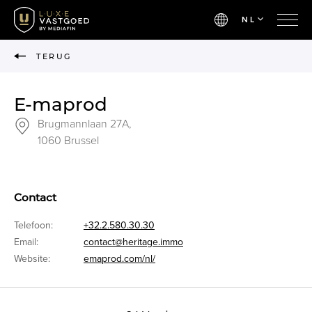
NL
TERUG
E-maprod
Brugmannlaan 27A,
1060 Brussel
Contact
Telefoon:
+32.2.580.30.30
Email:
contact@heritage.immo
Website:
emaprod.com/nl/