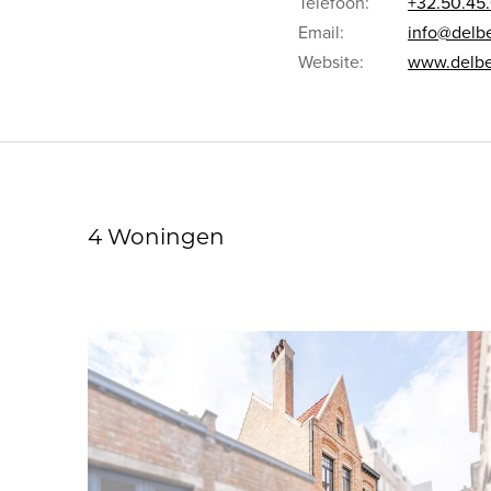
Telefoon:
+32.50.45
Email:
info@delb
Website:
www.delb
4 Woningen