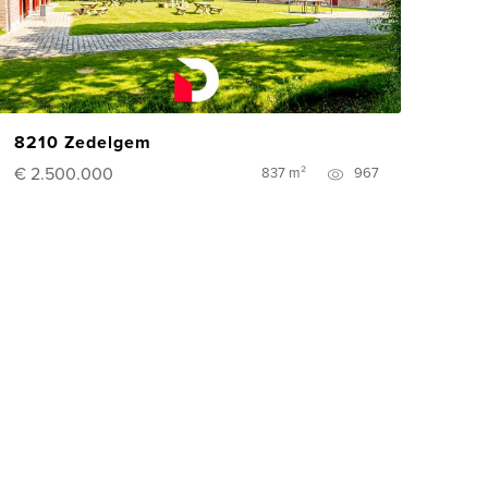
8210 Zedelgem
€ 2.500.000
837 m²
967