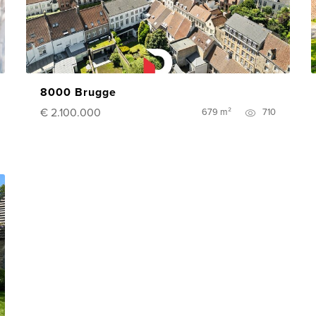
8000 Brugge
€ 2.100.000
679 m²
710