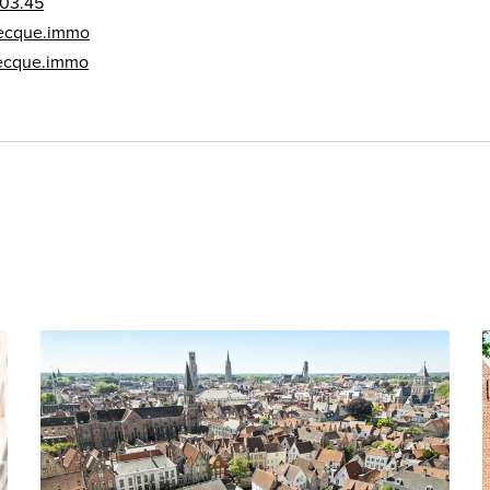
.03.45
ecque.immo
ecque.immo