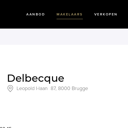
AANBOD
MAKELAARS
VERKOPEN
Delbecque
Leopold I-laan 87,
8000 Brugge