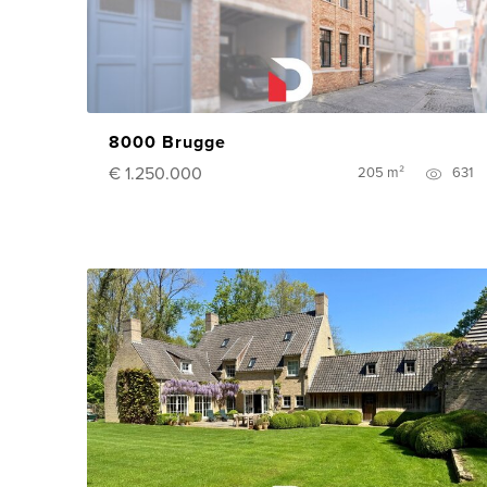
8000 Brugge
€ 1.250.000
205 m²
631