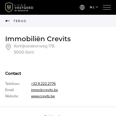
NL
TERUG
Immobiliën Crevits
Kortrijksesteenweg 178,
9000 Gent
Contact
Telefoon:
+32.9.222.27.76
Email:
immo@crevits.be
Website:
www.crevits.be