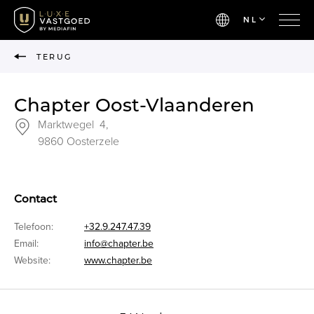
NL
TERUG
Chapter Oost-Vlaanderen
Marktwegel 4,
9860 Oosterzele
Contact
Telefoon:
+32.9.247.47.39
Email:
info@chapter.be
Website:
www.chapter.be