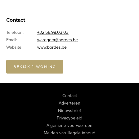
Contact
Telefoon:
+32.56.98.03.03
Email:
waregem@bordes.be
Website:
www.bordes.be
BEKIJK 1 WONING
Contact
Adverteren
Nieuwsbrief
Privacybeleid
Algemene voorwaarden
Melden van illegale inhoud