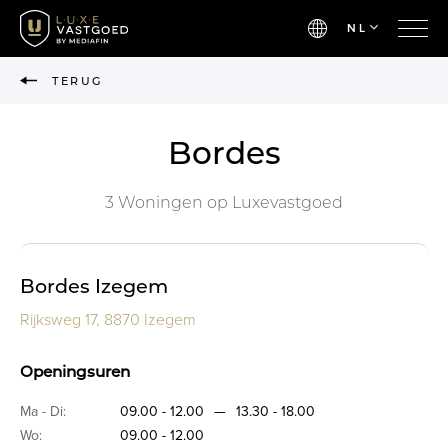
NL
TERUG
Bordes
3 Woningen op Luxevastgoed
Bordes Izegem
Rijksweg 17, 8870 Izegem
Openingsuren
Ma - Di:
09.00 - 12.00
—
13.30 - 18.00
Wo:
09.00 - 12.00