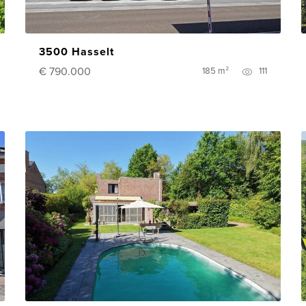
3500 Hasselt
€ 790.000
185 m²
111