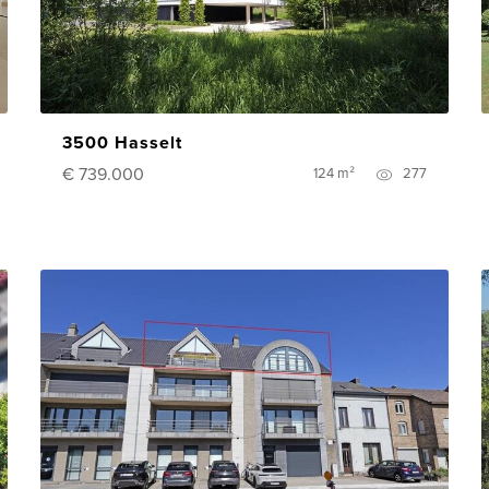
3500 Hasselt
€ 739.000
124 m²
277