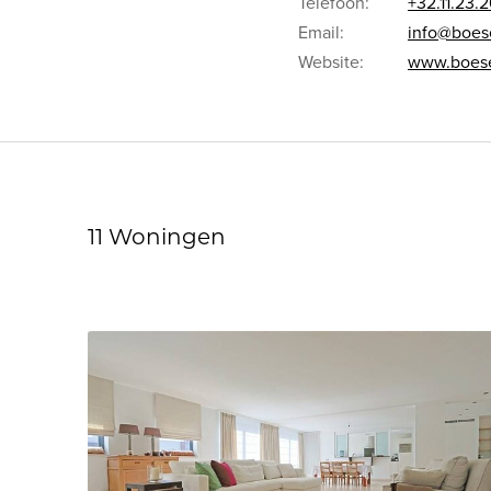
Telefoon:
+32.11.23.
Email:
info@boes
Website:
www.boes
11 Woningen