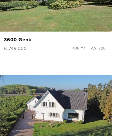
3600 Genk
€ 749.000
400 m²
720