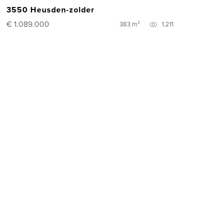
3550 Heusden-zolder
€ 1.089.000
383 m²
1.211