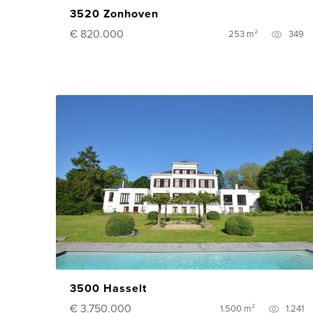
3520 Zonhoven
€ 820.000
253 m²
349
3500 Hasselt
€ 3.750.000
1.500 m²
1.241