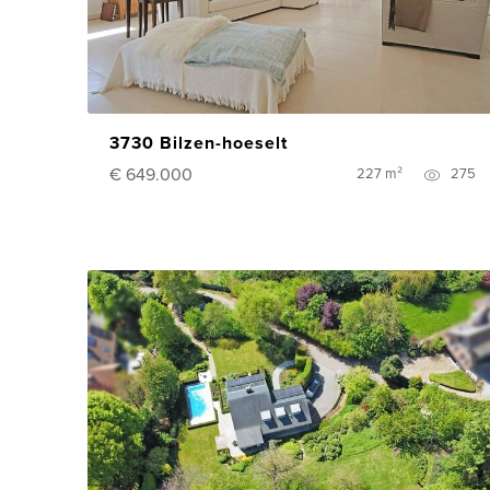
3730 Bilzen-hoeselt
€ 649.000
227 m²
275