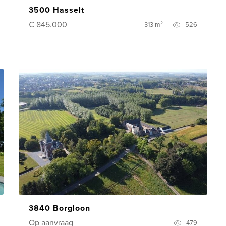
3500 Hasselt
€ 845.000
313 m²
526
3840 Borgloon
Op aanvraag
479