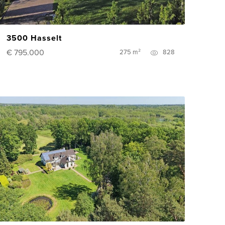
3500 Hasselt
€ 795.000
275 m²
828