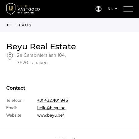
NL
TERUG
Beyu Real Estate
2e Carabinierslaan 104,
3620 Lanaken
Contact
Telefoon:
+31.432.401.945
Email:
hello@beyu.be
Website:
www.beyu.be/