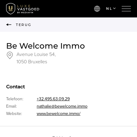
NL
TERUG
Be Welcome Immo
Avenue Louise 54,
1050 Bruxelles
Contact
Telefoon:
+32.495.63.09.29
Email:
nathalie@bewelcome.immo
Website:
www.bewelcome.immo/