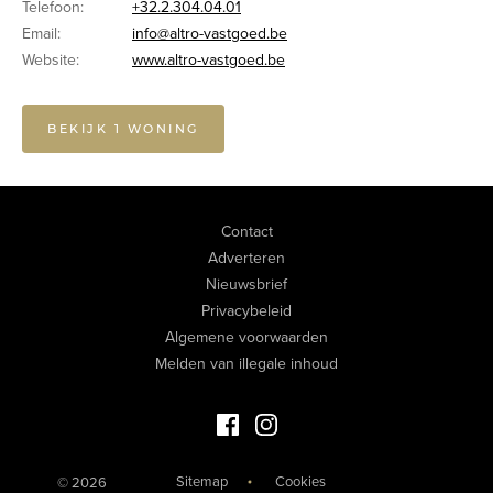
Telefoon:
+32.2.304.04.01
Email:
info@altro-vastgoed.be
Website:
www.altro-vastgoed.be
BEKIJK 1 WONING
Contact
Adverteren
Nieuwsbrief
Privacybeleid
Algemene voorwaarden
Melden van illegale inhoud
Facebook Luxevastgoed
Instagram Luxevastgoed
Sitemap
Cookies
© 2026