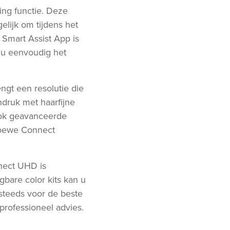
ng functie. Deze
lijk om tijdens het
Smart Assist App is
 u eenvoudig het
gt een resolutie die
ndruk met haarfijne
 ook geavanceerde
 Loewe Connect
nect UHD is
gbare color kits kan u
 steeds voor de beste
 professioneel advies.