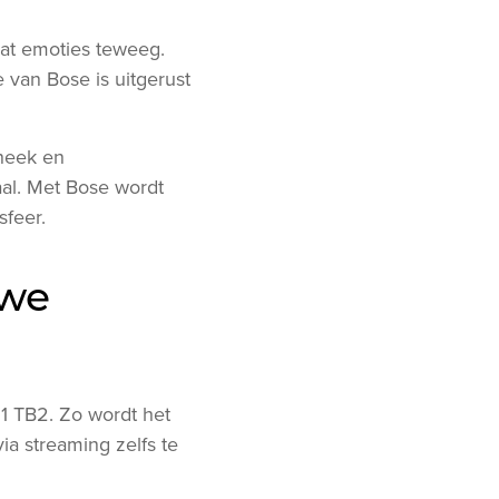
at emoties teweeg.
e van Bose is uitgerust
theek en
aal. Met Bose wordt
sfeer.
ewe
1 TB2. Zo wordt het
a streaming zelfs te