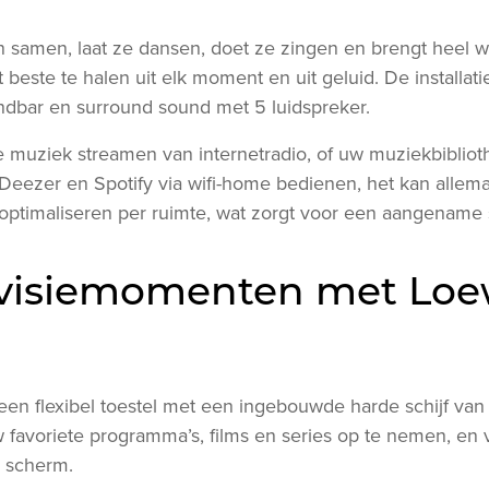
samen, laat ze dansen, doet ze zingen en brengt heel w
 beste te halen uit elk moment en uit geluid. De installati
dbar en surround sound met 5 luidspreker.
e muziek streamen van internetradio, of uw muziekbiblio
Deezer en Spotify via wifi-home bedienen, het kan allem
 optimaliseren per ruimte, wat zorgt voor een aangename 
levisiemomenten met Lo
en flexibel toestel met een ingebouwde harde schijf van 
avoriete programma’s, films en series op te nemen, en vi
 scherm.