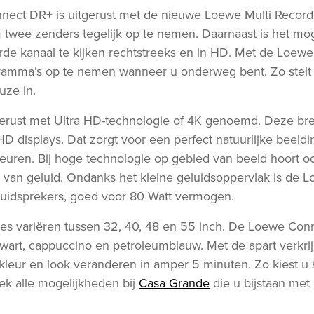
ect DR+ is uitgerust met de nieuwe Loewe Multi Recordi
twee zenders tegelijk op te nemen. Daarnaast is het moge
e kanaal te kijken rechtstreeks en in HD. Met de Loewe 
ramma’s op te nemen wanneer u onderweg bent. Zo stelt
ze in.
erust met Ultra HD-technologie of 4K genoemd. Deze bren
-HD displays. Dat zorgt voor een perfect natuurlijke beeldi
kleuren. Bij hoge technologie op gebied van beeld hoort
 van geluid. Ondanks het kleine geluidsoppervlak is de
 luidsprekers, goed voor 80 Watt vermogen.
es variëren tussen 32, 40, 48 en 55 inch. De Loewe Con
, zwart, cappuccino en petroleumblauw. Met de apart verkrij
 kleur en look veranderen in amper 5 minuten. Zo kiest u
ek alle mogelijkheden bij
Casa Grande
die u bijstaan met