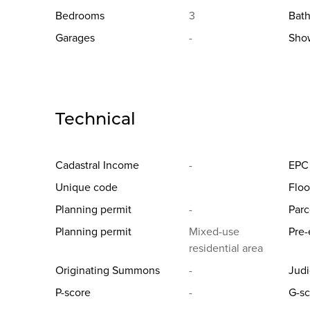
Bedrooms
3
Bat
Garages
-
Sho
Technical
Cadastral Income
-
EPC
Unique code
Floo
Planning permit
-
Parc
Planning permit
Mixed-use
Pre-
residential area
Originating Summons
-
Judi
P-score
-
G-sc