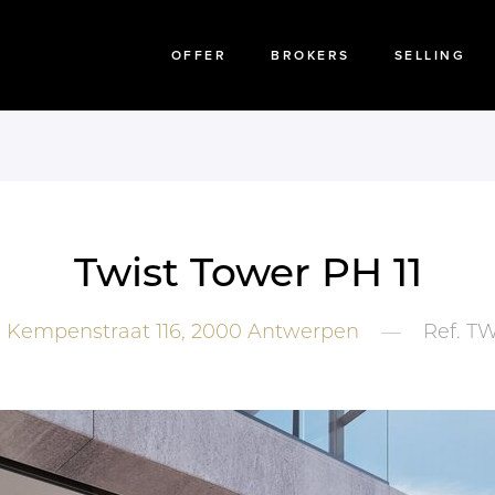
OFFER
BROKERS
SELLING
Twist Tower PH 11
Kempenstraat 116,
2000
Antwerpen
—
Ref.
TW