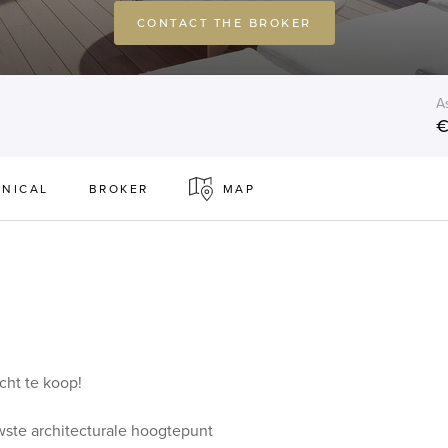
CONTACT THE BROKER
A
€
NICAL
BROKER
MAP
cht te koop!
wste architecturale hoogtepunt