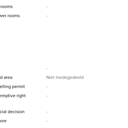
hrooms
-
wer rooms
-
-
d area
Niet medegedeeld
elling permit
-
emptive right
-
cial decision
-
ore
-