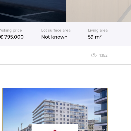
Asking price
Lot surface area
Living area
€ 795.000
Not known
59 m²
1.152