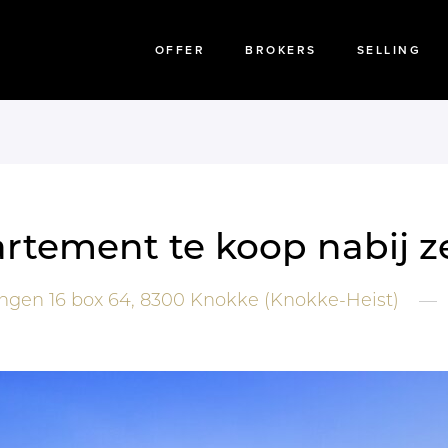
OFFER
BROKERS
SELLING
rtement te koop nabij z
ngen 16 box 64,
8300
Knokke (Knokke-Heist)
—