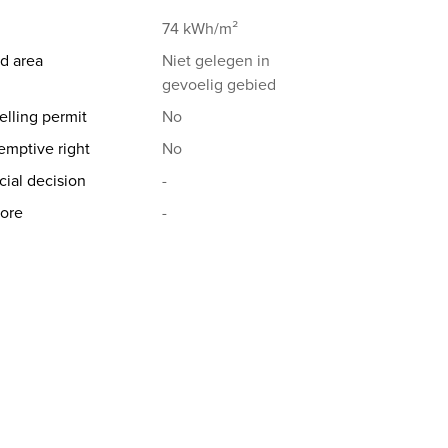
74 kWh/m²
d area
Niet gelegen in
gevoelig gebied
elling permit
No
emptive right
No
cial decision
-
ore
-