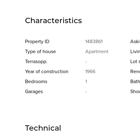
Characteristics
Property ID
1483861
Aski
Type of house
Apartment
Livi
Terrasopp.
-
Lot 
Year of construction
1966
Reno
Bedrooms
1
Bat
Garages
-
Sho
Technical