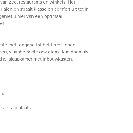
van zee, restaurants en winkels. Het
alen en straalt klasse en comfort uit tot in
geniet u hier van een optimaal
e!
imte met toegang tot het terras, open
gen, slaaphoek die ook dienst kan doen als
uche, slaapkamer met inbouwkasten.
n.
se staanplaats.
.