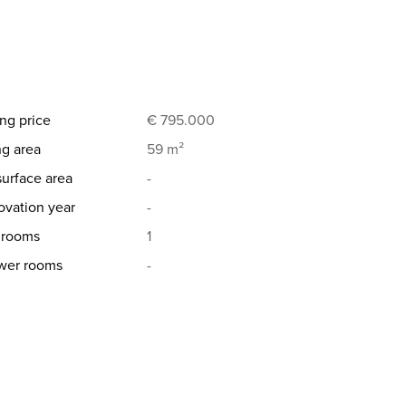
ng price
€ 795.000
ng area
59 m²
surface area
-
vation year
-
hrooms
1
wer rooms
-