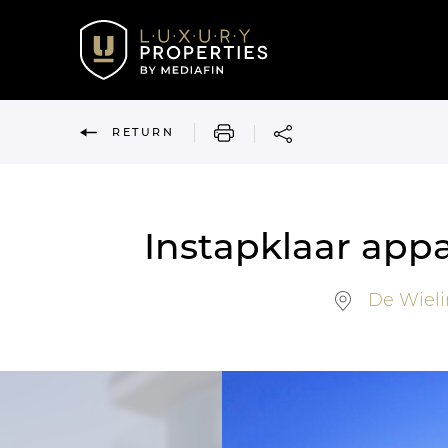
PRINT
RETURN
Instapklaar appa
De Wieli