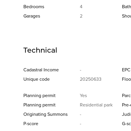
Bedrooms
4
Bat
Garages
2
Sho
Technical
Cadastral Income
-
EPC
Unique code
20250633
Floo
Planning permit
Yes
Parc
Planning permit
Residential park
Pre-
Originating Summons
-
Judi
P-score
-
G-sc