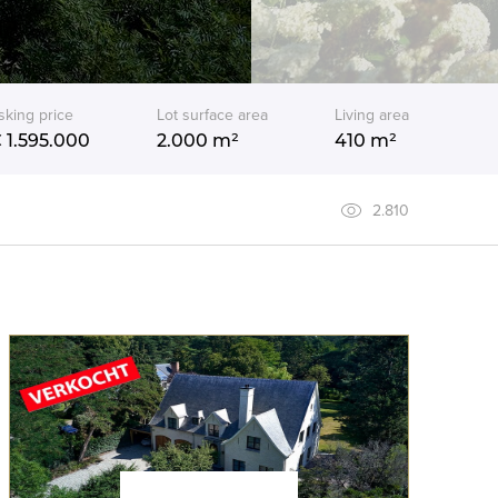
sking price
Lot surface area
Living area
 1.595.000
2.000 m²
410 m²
2.810