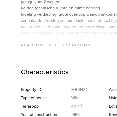
garage voor 2 wagens.
Kelder: technische ruimte en ruime berging.
Indeling verdieping: grote overloop waarop uitkome
aanpalende dressing en luxe badkamer, met fraai li
nachttoilet. Hele ruime tweede en derde slaapkame
dressing toegang via een mooie vaste trap naar de tw
kamer ( mogelijkheid voor extra slaapkamer met sanit
READ THE FULL DESCRIPTION
Opmerkingen: deze villa werd recent voor 100% gere
vloerverwarming, nieuwe ramen en/of beglazing, tec
vloeren en de gevel en het dak werden voorzien van 
Het zwembad in de tuin heeft ook een nieuwe installa
Characteristics
Property ID
MB1943*
Aski
Type of house
Villa
Livi
Terrasopp.
40 m²
Lot 
Year of construction
1966
Reno