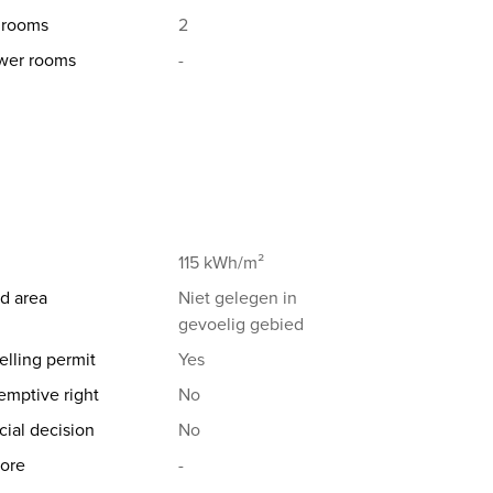
hrooms
2
wer rooms
-
115 kWh/m²
d area
Niet gelegen in
gevoelig gebied
elling permit
Yes
emptive right
No
cial decision
No
ore
-