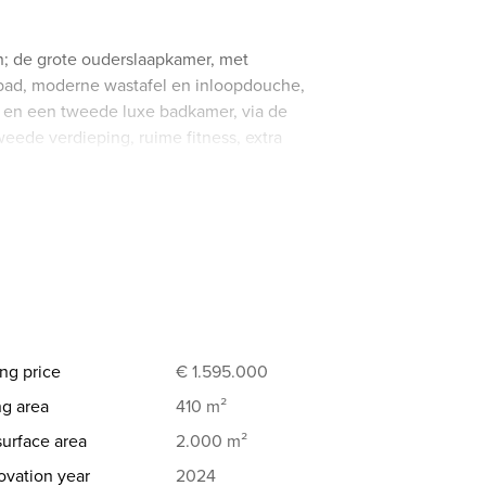
n; de grote ouderslaapkamer, met
gbad, moderne wastafel en inloopdouche,
r en een tweede luxe badkamer, via de
eede verdieping, ruime fitness, extra
air.
noveerd volgens de regels van de kunst,
hnieken, electra, keuken, badkamers,
topisolatie.
tie en klaar voor gebruik!
ng price
€ 1.595.000
ng area
410 m²
surface area
2.000 m²
vation year
2024