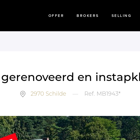
OFFER
BROKERS
SELLING
 gerenoveerd en instapkl
2970
Schilde
—
Ref.
MB1943*