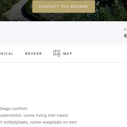
CONTACT THE BROKER
A
€
NICAL
BROKER
MAP
daags comfort.
gastentoilet, ruime living met haard
ontbijtplaats, ruime wasplaats en een